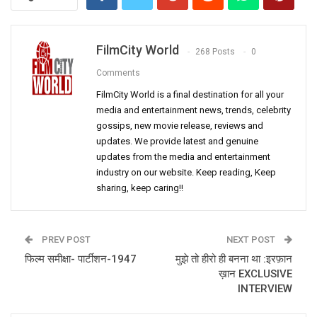
FilmCity World
268 Posts
0
Comments
FilmCity World is a final destination for all your
media and entertainment news, trends, celebrity
gossips, new movie release, reviews and
updates. We provide latest and genuine
updates from the media and entertainment
industry on our website. Keep reading, Keep
sharing, keep caring!!
PREV POST
NEXT POST
फिल्म समीक्षा- पार्टीशन-1947
मुझे तो हीरो ही बनना था :इरफ़ान
ख़ान EXCLUSIVE
INTERVIEW