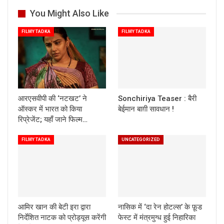
You Might Also Like
FILMY TADKA
FILMY TADKA
आरएसवीपी की ‘नटखट’ ने
Sonchiriya Teaser : बैरी
ऑस्कर में भारत को किया
बेईमान बाग़ी सावधान !
रिप्रेजेंट; यहाँ जाने फिल्म…
FILMY TADKA
UNCATEGORIZED
आमिर खान की बेटी इरा द्वारा
नासिक में ‘दा रेन होटल्स’ के फ़ूड
निर्देशित नाटक को प्रोड्यूस करेंगी
फेस्ट में मंत्रमुग्ध हुई निहारिका