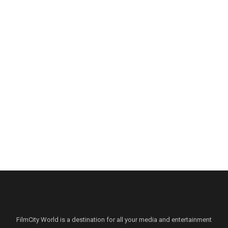
FilmCity World is a destination for all your media and entertainment