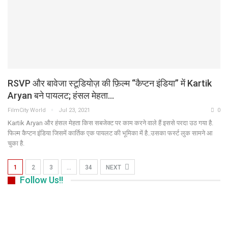
RSVP और बावेजा स्टूडियोज़ की फ़िल्म “कैप्टन इंडिया” में Kartik
Aryan बने पायलट; हंसल मेहता…
FilmCity World
Jul 23, 2021
0
Kartik Aryan और हंसल मेहता किस सबजेक्ट पर काम करने वाले हैं इससे परदा उठ गया है.
फिल्म कैप्टन इंडिया जिसमें कार्तिक एक पायलट की भूमिका में है..उसका फर्स्ट लुक सामने आ
चुका है.
1
2
3
…
34
NEXT
Follow Us!!