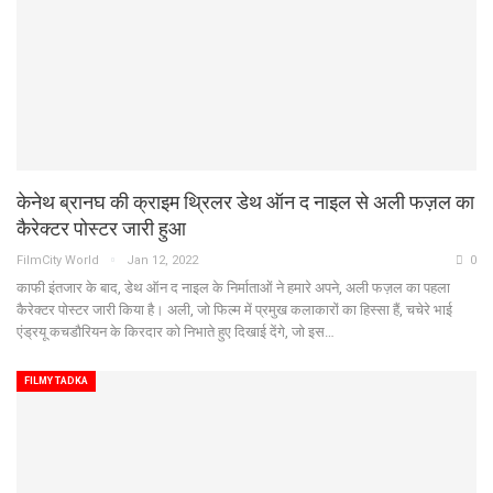
केनेथ ब्रानघ की क्राइम थ्रिलर डेथ ऑन द नाइल से अली फज़ल का
कैरेक्टर पोस्टर जारी हुआ
FilmCity World
Jan 12, 2022
0
काफी इंतजार के बाद, डेथ ऑन द नाइल के निर्माताओं ने हमारे अपने, अली फज़ल का पहला
कैरेक्टर पोस्टर जारी किया है। अली, जो फिल्म में प्रमुख कलाकारों का हिस्सा हैं, चचेरे भाई
एंड्रयू कचडौरियन के किरदार को निभाते हुए दिखाई देंगे, जो इस…
FILMY TADKA